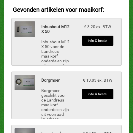
Gevonden artikelen voor maaikorf:
Inbusbout M12
€ 3,20 ex. BTW
X 50
info & bestel
Inbusbout M12
X 50 voor de
Landreus
maaikorf
onderdelen zijn
uit voorraad
leverbaar.
Borgmoer
€ 13,83 ex. BTW
Borgmoer
info & bestel
geschikt voor
de Landreus
maaikorf
onderdelen zijn
uit voorraad
leverbaar.