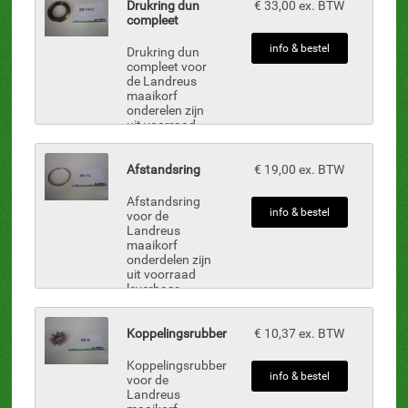
Drukring dun
€ 33,00 ex. BTW
compleet
info & bestel
Drukring dun
compleet voor
de Landreus
maaikorf
onderelen zijn
uit voorraad
leverbaar.
Afstandsring
€ 19,00 ex. BTW
Afstandsring
info & bestel
voor de
Landreus
maaikorf
onderdelen zijn
uit voorraad
leverbaar.
Koppelingsrubber
€ 10,37 ex. BTW
Koppelingsrubber
info & bestel
voor de
Landreus