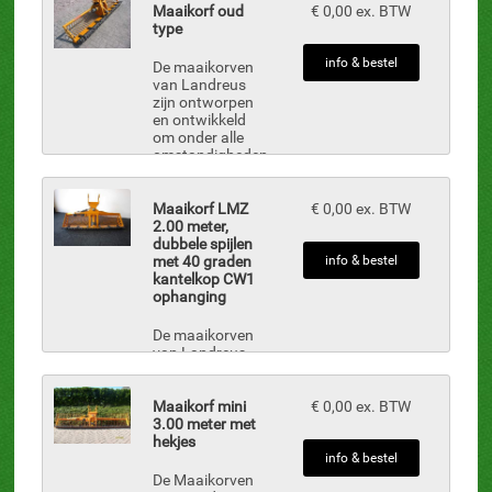
leverbaar.
Maaikorf oud
€ 0,00 ex. BTW
type
info & bestel
De maaikorven
van Landreus
zijn ontworpen
en ontwikkeld
om onder alle
omstandigheden
optimaal te
presteren.
Landreus
Maaikorf LMZ
€ 0,00 ex. BTW
bewijst met de
2.00 meter,
maaikorf dat u
dubbele spijlen
een goede
met 40 graden
info & bestel
doorstroom
kantelkop CW1
van uw
ophanging
watergangen
krijgt. Met onze
De maaikorven
maaikorven
van Landreus
bent ...
zijn ontworpen
en ontwikkeld
om onder alle
Maaikorf mini
€ 0,00 ex. BTW
omstandigheden
3.00 meter met
optimaal te
hekjes
presteren.
info & bestel
Landreus
De Maaikorven