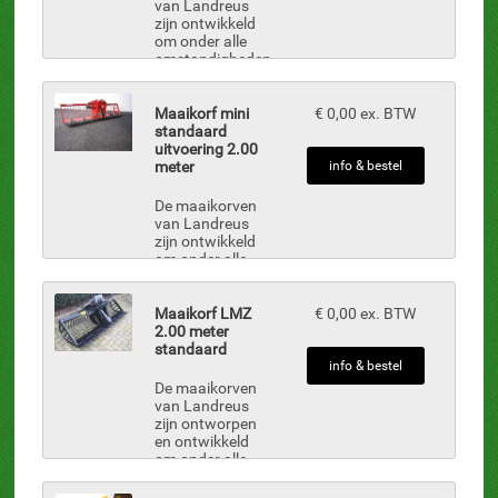
bewijst met de
van Landreus
maaikorf dat u
zijn ontwikkeld
een goede
om onder alle
doorstroom
omstandigheden
van uw
optimaal te
watergangen
presteren.
krijgt. Met onze
Iedereen wil een
Maaikorf mini
€ 0,00 ex. BTW
maaikorven
mooi
standaard
bent ...
maairesultaat,
uitvoering 2.00
Landreus
meter
info & bestel
bewijst met
onze
De maaikorven
maaikorven dat
van Landreus
u een goed
zijn ontwikkeld
resultaat krijgt.
om onder alle
Onze
omstandigheden
maaikorven
optimaal te
wo...
presteren.
Maaikorf LMZ
€ 0,00 ex. BTW
Iedereen wil een
2.00 meter
mooi
standaard
maairesultaat,
info & bestel
Landreus
De maaikorven
bewijst met de
van Landreus
maaikorf dat u
zijn ontworpen
een goed
en ontwikkeld
eindresultaat
om onder alle
krijgt. Onze
omstandigheden
maaikorven
optimaal te