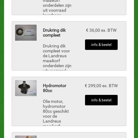
maaikorf
onderdelen zijn
uit voorraad
leverbaar.
Drukring dik
€ 36,00 ex. BTW
compleet
info & bestel
Drukring dik
compleet voor
de Landreus
maaikorf
onderdelen zijn
uit voorraad
leverbaar.
Hydromotor
€ 299,00 ex. BTW
80cc
info & bestel
Olie motor,
hydromotor
80cc geschikt
voor de
Landreus
maaikorf
onderdelen zijn
uit voorraad