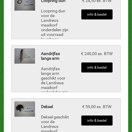
Loopring dun
€ 24,50 ex. BTW
Loopring dun
info & bestel
voor de
Landreus
maaikorf
onderdelen zijn
uit voorraad
leverbaar.
Aandrijfas
€ 240,00 ex. BTW
lange arm
info & bestel
Aandrijfas
lange arm
geschikt voor
de Landreus
maaikorf
onderdelen zijn
uit voorraad
leverbaar.
Deksel
€ 59,00 ex. BTW
Deksel geschikt
info & bestel
voor de
Landreus
maaikorf