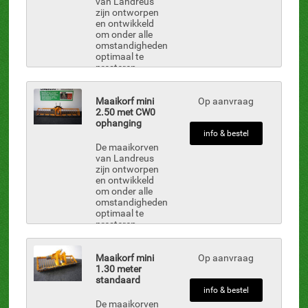
van Landreus
zijn ontworpen
en ontwikkeld
om onder alle
omstandigheden
optimaal te
presteren.
Landreus
bewijst met de
maaikorf dat u
Maaikorf mini
Op aanvraag
een goede
2.50 met CW0
doorstroom
ophanging
van uw
info & bestel
watergangen
De maaikorven
krijgt. Met onze
van Landreus
maaikorven
zijn ontworpen
bent ...
en ontwikkeld
om onder alle
omstandigheden
optimaal te
presteren.
Landreus
bewijst met de
maaikorf dat u
Maaikorf mini
Op aanvraag
een goede
1.30 meter
doorstroom
standaard
van uw
info & bestel
watergangen
De maaikorven