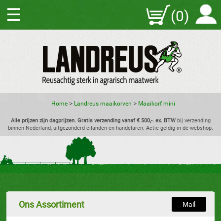
☰
(0)
>
>
Home
Landreus maaikorven
Maaikorf mini
Alle prijzen zijn dagprijzen. Gratis verzending vanaf € 500,-. ex. BTW
bij verzending
binnen Nederland, uitgezonderd eilanden en handelaren. Actie geldig in de webshop.
Ons Assortiment
Mail