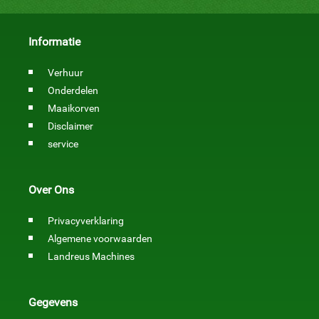
van uw
watergangen
krijgt. Met onze
Informatie
maaikorven
bent ...
Verhuur
Onderdelen
Maaikorven
Disclaimer
service
Over Ons
Privacyverklaring
Algemene voorwaarden
Landreus Machines
Gegevens