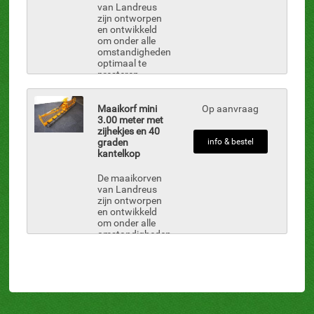
krijgt. Met onze
van Landreus
maaikorven
zijn ontworpen
bent ...
en ontwikkeld
om onder alle
omstandigheden
optimaal te
presteren.
Landreus
bewijst met de
maaikorf dat u
Maaikorf mini
Op aanvraag
een goede
3.00 meter met
doorstroom
zijhekjes en 40
van uw
graden
info & bestel
watergangen
kantelkop
krijgt. Met onze
maaikorven
De maaikorven
bent ...
van Landreus
zijn ontworpen
en ontwikkeld
om onder alle
omstandigheden
optimaal te
presteren.
-
Landreus
bewijst met de
maaikorf dat u
een goede
doorstroom