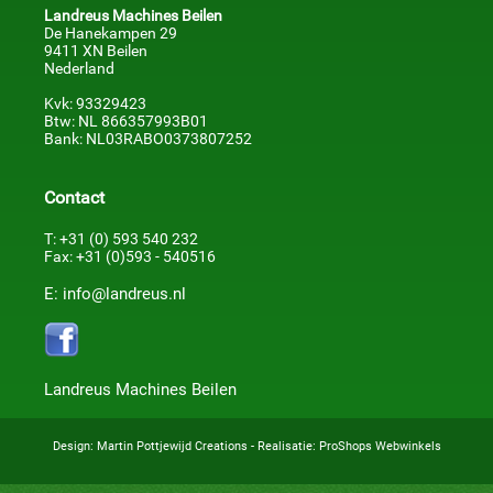
Landreus Machines Beilen
De Hanekampen 29
9411 XN Beilen
Nederland
Kvk: 93329423
Btw: NL 866357993B01
Bank: NL03RABO0373807252
Contact
T: +31 (0) 593 540 232
Fax: +31 (0)593 - 540516
E: info@landreus.nl
Landreus Machines Beilen
Design:
Martin Pottjewijd Creations
- Realisatie:
ProShops Webwinkels