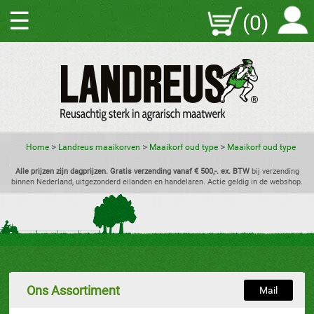
☰
(0)
>
>
>
Home
Landreus maaikorven
Maaikorf oud type
Maaikorf oud type
Alle prijzen zijn dagprijzen. Gratis verzending vanaf € 500,-. ex. BTW
bij verzending
binnen Nederland, uitgezonderd eilanden en handelaren. Actie geldig in de webshop.
Ons Assortiment
Mail