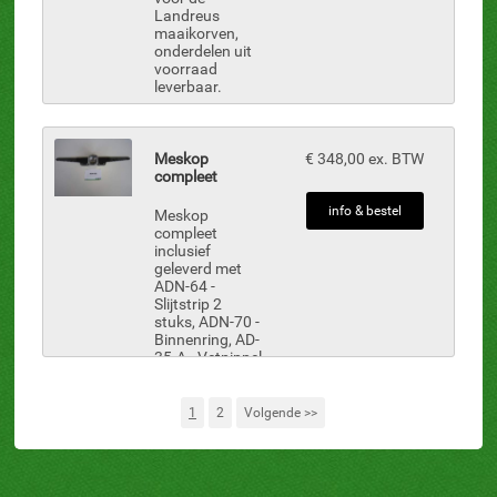
Landreus
maaikorven,
onderdelen uit
voorraad
leverbaar.
Meskop
€ 348,00 ex. BTW
compleet
info & bestel
Meskop
compleet
inclusief
geleverd met
ADN-64 -
Slijtstrip 2
stuks, ADN-70 -
Binnenring, AD-
35-A - Vetnippel
M6 X 1 geschikt
voor de
-
Landreus
1
2
Volgende >>
maaikorven,
onderdelen uit
voorraad
leverbaar.