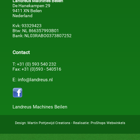
Landreus Machines Beilen
De Hanekampen 29
9411 XN Beilen
Nederland
Kvk: 93329423
Btw: NL 866357993B01
Bank: NL03RABO0373807252
Contact
T: +31 (0) 593 540 232
Fax: +31 (0)593 - 540516
E: info@landreus.nl
Landreus Machines Beilen
Design:
Martin Pottjewijd Creations
- Realisatie:
ProShops Webwinkels