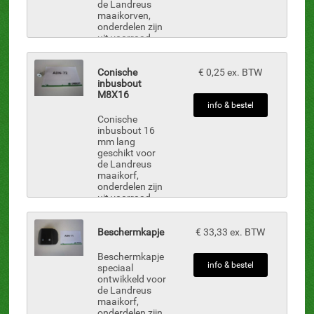
de Landreus
maaikorven,
onderdelen zijn
uit voorraad
leverbaar.
Conische
€ 0,25 ex. BTW
inbusbout
M8X16
info & bestel
Conische
inbusbout 16
mm lang
geschikt voor
de Landreus
maaikorf,
onderdelen zijn
uit voorraad
leverbaar.
Beschermkapje
€ 33,33 ex. BTW
Beschermkapje
info & bestel
speciaal
ontwikkeld voor
de Landreus
maaikorf,
onderdelen zijn