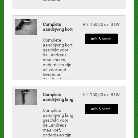
Complete
€ 2.160,00 ex. BTW
aandrijving kort
info & bestel
Complete
aandrijving kort
geschikt voor
de Landreus
maaikorven,
onderdelen zijn
uit voorraad
leverbaar.
Wordt geleverd
zonder: AD-1,
Olie motor AD-
8,
Complete
€ 2.160,00 ex. BTW
Koppelingshelft
aandrijving lang
AD-10,
Koppelingshuis
info & bestel
Complete
...
aandrijving lang
geschikt voor
de Landreus
maaikorf,
onderdelen zijn