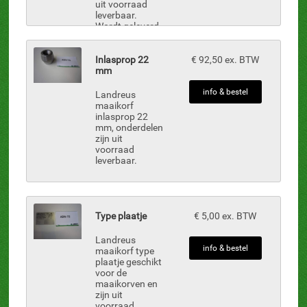
uit voorraad
leverbaar.
Wordt geleverd
zonder: AD-1,
Olie motor AD-
8,
Inlasprop 22
€ 92,50 ex. BTW
Koppelingshelft
mm
AD-10,
Koppelingshuis
info & bestel
Landreus
...
maaikorf
inlasprop 22
mm, onderdelen
zijn uit
voorraad
leverbaar.
Type plaatje
€ 5,00 ex. BTW
Landreus
info & bestel
maaikorf type
plaatje geschikt
voor de
maaikorven en
zijn uit
voorraad