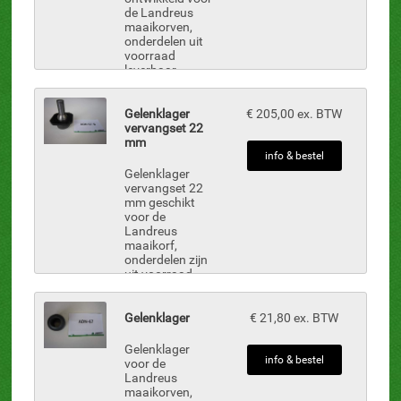
de Landreus
maaikorven,
onderdelen uit
voorraad
leverbaar.
Gelenklager
€ 205,00 ex. BTW
vervangset 22
mm
info & bestel
Gelenklager
vervangset 22
mm geschikt
voor de
Landreus
maaikorf,
onderdelen zijn
uit voorraad
leverbaar.
Gelenklager
€ 21,80 ex. BTW
Gelenklager
info & bestel
voor de
Landreus
maaikorven,