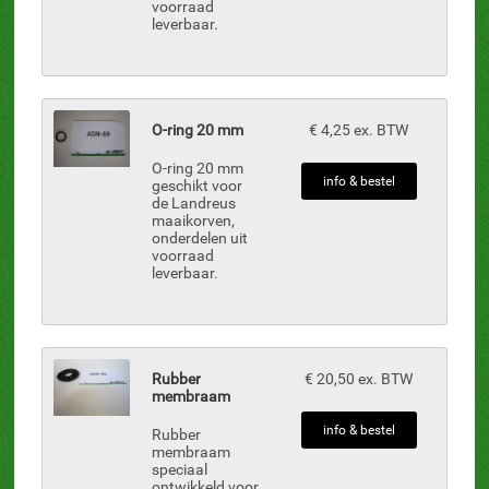
voorraad
leverbaar.
O-ring 20 mm
€ 4,25 ex. BTW
O-ring 20 mm
info & bestel
geschikt voor
de Landreus
maaikorven,
onderdelen uit
voorraad
leverbaar.
Rubber
€ 20,50 ex. BTW
membraam
info & bestel
Rubber
membraam
speciaal
ontwikkeld voor