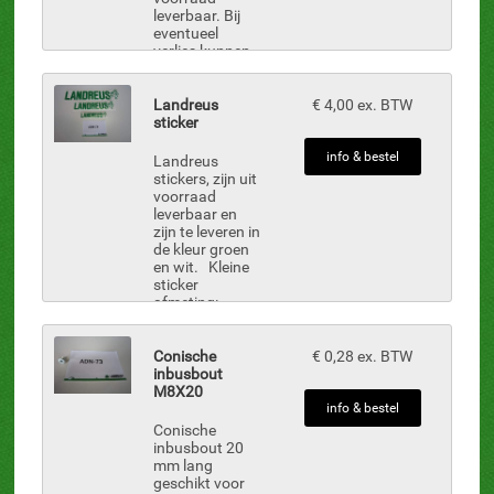
leverbaar. Bij
eventueel
verlies kunnen
we voor u een
nieuwe maken
inclusief het
Landreus
€ 4,00 ex. BTW
orginele
sticker
serienummer.
info & bestel
Landreus
stickers, zijn uit
voorraad
leverbaar en
zijn te leveren in
de kleur groen
en wit. Kleine
sticker
afmeting:
Hoogte 4 cm
Lengte 16.5 cm
Middel sticker
Conische
€ 0,28 ex. BTW
afmeting:
inbusbout
Hoogte 7 cm
M8X20
&nb...
info & bestel
Conische
inbusbout 20
mm lang
geschikt voor