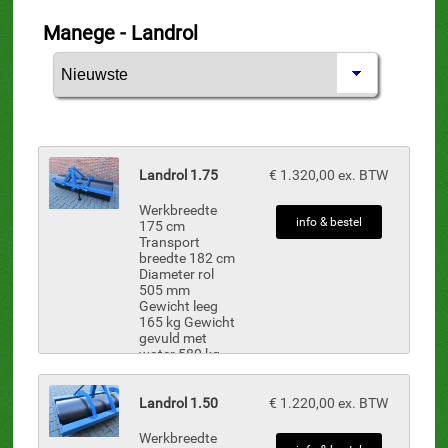
Manege - Landrol
Landrol 1.75
€ 1.320,00 ex. BTW
Werkbreedte
info & bestel
175 cm
Transport
breedte 182 cm
Diameter rol
505 mm
Gewicht leeg
165 kg Gewicht
gevuld met
water 580 kg
Standaard 3-
punts opname Cat.
1 Gestraald
Landrol 1.50
€ 1.220,00 ex. BTW
en gepoedercoat&nb...
Werkbreedte