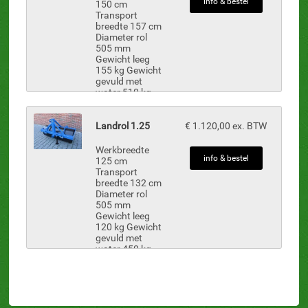
info & bestel
150 cm
Transport
breedte 157 cm
Diameter rol
505 mm
Gewicht leeg
155 kg Gewicht
gevuld met
water 510 kg
Standaard 3-
punts opname
Cat. 1
Landrol 1.25
€ 1.120,00 ex. BTW
Gestraald
en gepoedercoat blauw
Werkbreedte
...
info & bestel
125 cm
Transport
breedte 132 cm
Diameter rol
505 mm
Gewicht leeg
120 kg Gewicht
gevuld met
water 450 kg
Standaard 3-
punts opname
-
Cat. 1
Gestraald en
gepoedercoat