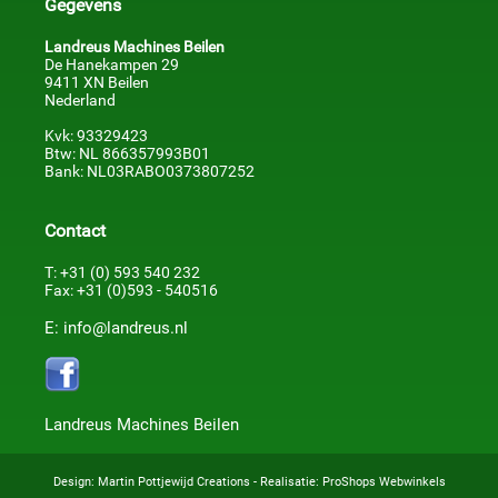
Gegevens
Landreus Machines Beilen
De Hanekampen 29
9411 XN Beilen
Nederland
Kvk: 93329423
Btw: NL 866357993B01
Bank: NL03RABO0373807252
Contact
T: +31 (0) 593 540 232
Fax: +31 (0)593 - 540516
E: info@landreus.nl
Landreus Machines Beilen
Design:
Martin Pottjewijd Creations
- Realisatie:
ProShops Webwinkels