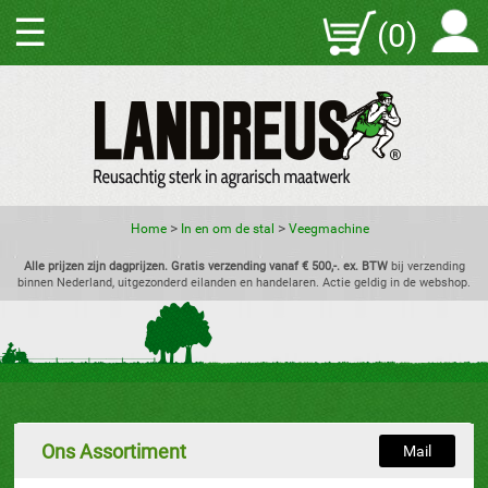
☰
(0)
>
>
Home
In en om de stal
Veegmachine
Alle prijzen zijn dagprijzen. Gratis verzending vanaf € 500,-. ex. BTW
bij verzending
binnen Nederland, uitgezonderd eilanden en handelaren. Actie geldig in de webshop.
Ons Assortiment
Mail