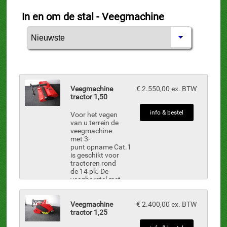
In en om de stal - Veegmachine
Veegmachine
€ 2.550,00 ex. BTW
tractor 1,50
info & bestel
Voor het vegen
van u terrein de
veegmachine
met 3-
punt opname Cat.1
is geschikt voor
tractoren rond
de 14 pk. De
veegborstel met
een diameter
van 51 cm volgt
het niveau van
Veegmachine
€ 2.400,00 ex. BTW
de straat door
tractor 1,25
de mee...