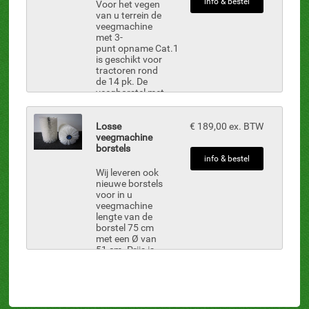
info & bestel
Voor het vegen
van u terrein de
veegmachine
met 3-
punt opname Cat.1
is geschikt voor
tractoren rond
de 14 pk. De
veegborstel met
een diameter
van 51 cm volgt
het niveau van
Losse
€ 189,00 ex. BTW
de straat door
veegmachine
de mee...
borstels
info & bestel
Wij leveren ook
nieuwe borstels
voor in u
veegmachine
lengte van de
borstel 75 cm
met een Ø van
51 cm. Prijs is
per stuk
-