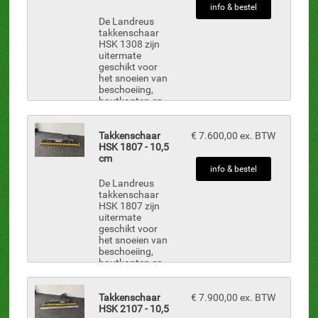
zijn hydraulische
info & bestel
aangedre...
De Landreus
takkenschaar
HSK 1308 zijn
uitermate
geschikt voor
het snoeien van
beschoeiing,
houtkanten en
verschillende
struikgewassen
met takken tot
Takkenschaar
€ 7.600,00 ex. BTW
Ø 8.5 cm. De
HSK 1807 - 10,5
takkenscharen
cm
zijn hydraulische
info & bestel
aangedr...
De Landreus
takkenschaar
HSK 1807 zijn
uitermate
geschikt voor
het snoeien van
beschoeiing,
houtkanten en
verschillende
struikgewassen
met takken tot
Takkenschaar
€ 7.900,00 ex. BTW
Ø 10.5 cm. De
HSK 2107 - 10,5