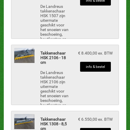
zijn hydraulische
info & bestel
aangedrev...
De Landreus
takkenschaar
HSK 1507 zijn
uitermate
geschikt voor
het snoeien van
beschoeiing,
houtkanten en
verschillende
struikgewassen
met takken tot
Takkenschaar
€ 8.400,00 ex. BTW
Ø 13 cm. De
HSK 2106 - 18
takkenscharen
cm
zijn hydraulische
info & bestel
aan...
De Landreus
takkenschaar
HSK 2106 zijn
uitermate
geschikt voor
het snoeien van
beschoeiing,
houtkanten en
verschillende
struikgewassen
met takken tot
Takkenschaar
€ 6.550,00 ex. BTW
Ø 18 cm. De
HSK 1308 - 8,5
takkenscharen
cm