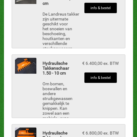
takkenscharen
cm
zijn hydraulische
info & bestel
aanged...
De Landreus takkenschaar HSK 2506
zijn uitermate
geschikt voor
het snoeien van
beschoeiing,
houtkanten en
verschillende
struikgewassen
met takken tot
Ø 14.5 cm. De
takkenscharen
Hydraulische
€ 6.400,00 ex. BTW
zijn hydraulis...
Takkenschaar
1.50 - 10 cm
info & bestel
Om bomen,
boswallen en
andere
struikgewassen
gemakkelijk te
knippen. Kan
zowel aan een
mobiele-, rups-,
midikraan en
trekker
gemonteerd
Hydraulische
€ 6.800,00 ex. BTW