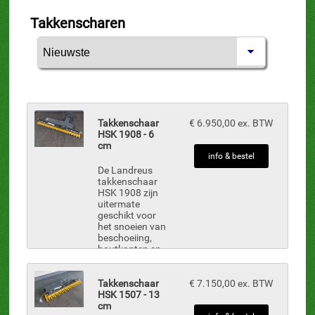
Takkenscharen
Takkenschaar
€ 6.950,00 ex. BTW
HSK 1908 - 6
cm
info & bestel
De Landreus
takkenschaar
HSK 1908 zijn
uitermate
geschikt voor
het snoeien van
beschoeiing,
houtkanten en
verschillende
struikgewassen
met takken tot
Takkenschaar
€ 7.150,00 ex. BTW
Ø 6 cm. De
HSK 1507 - 13
takkenscharen
cm