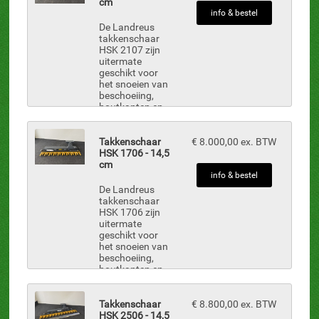
takkenscharen
cm
zijn hydraulische
info & bestel
a...
De Landreus
takkenschaar
HSK 2107 zijn
uitermate
geschikt voor
het snoeien van
beschoeiing,
houtkanten en
verschillende
struikgewassen
met takken tot
Takkenschaar
€ 8.000,00 ex. BTW
Ø 10.5 cm. De
HSK 1706 - 14,5
takkenscharen
cm
zijn hydraulische
info & bestel
a...
De Landreus
takkenschaar
HSK 1706 zijn
uitermate
geschikt voor
het snoeien van
beschoeiing,
houtkanten en
verschillende
struikgewassen
met takken tot
Takkenschaar
€ 8.800,00 ex. BTW
Ø 14.5 cm. De
HSK 2506 - 14,5