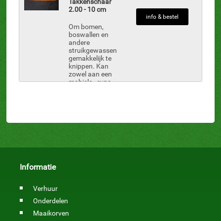
kan worden.
Takkenschaar
Deze
2.00 - 10 cm
hydraulische
info & bestel
takkenschaar
Om bomen,
1.50 kan
boswallen en
feilloos takken
andere
tot 10 cm door
struikgewassen
...
gemakkelijk te
knippen. Kan
zowel aan een
mobiele-, rups-,
midikraan en
trekker
-
gemonteerd
kan worden.
Deze
hydraulische
takkenschaar
2.00 kan
feilloos takken
tot 10 cm door
Informatie
...
Verhuur
Onderdelen
Maaikorven