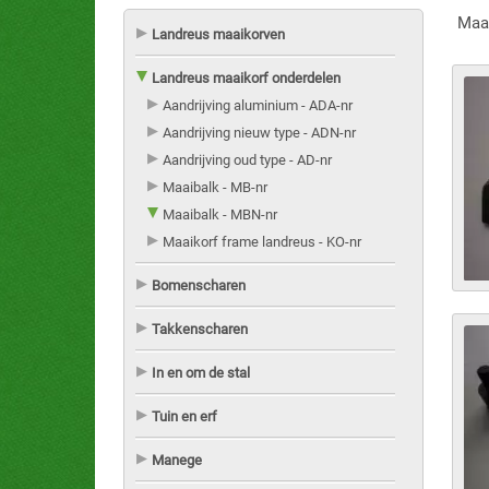
Maa
Landreus maaikorven
Landreus maaikorf onderdelen
Aandrijving aluminium - ADA-nr
Aandrijving nieuw type - ADN-nr
Aandrijving oud type - AD-nr
Maaibalk - MB-nr
Maaibalk - MBN-nr
Maaikorf frame landreus - KO-nr
Bomenscharen
Takkenscharen
In en om de stal
Tuin en erf
Manege