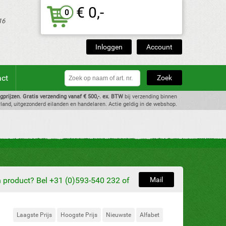
€ 0,-
0
16
Inloggen
Account
act
dagprijzen. Gratis verzending vanaf € 500,-. ex. BTW
bij verzending binnen
land, uitgezonderd eilanden en handelaren. Actie geldig in de webshop.
en product? Bel +31 (0)593-540 232 of
Mail
Laagste Prijs
Hoogste Prijs
Nieuwste
Alfabet