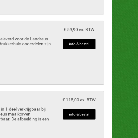
€ 59,90 ex. BTW
eleverd voor de Landreus
rukkerhuls onderdelen zijn
info & bestel
€ 115,00 ex. BTW
n 1-deel verkrijgbaar bij
reus maaikorven
info & bestel
rbaar. De afbeelding is een