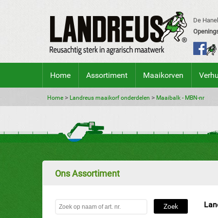
De Hanek
Openings
Home
Assortiment
Maaikorven
Verh
>
>
Home
Landreus maaikorf onderdelen
Maaibalk - MBN-nr
Ons Assortiment
Lan