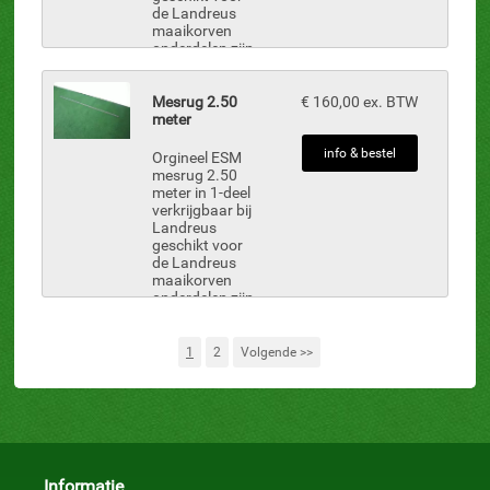
de Landreus
maaikorven
onderdelen zijn
uit voorraad
leverbaar. De
afbeelding is
Mesrug 2.50
€ 160,00 ex. BTW
een 2.50 meter
meter
mesrug.
info & bestel
Orgineel ESM
mesrug 2.50
meter in 1-deel
verkrijgbaar bij
Landreus
geschikt voor
de Landreus
maaikorven
onderdelen zijn
uit voorraad
leverbaar. De
-
afbeelding is
1
2
Volgende >>
een 2.50 meter
mesrug.
Informatie