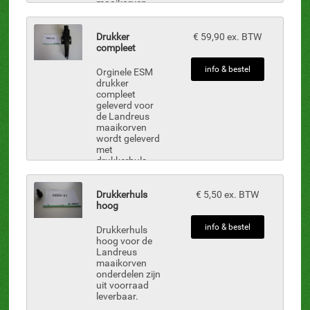
maaikorven
onderdelen zijn
uit voorraad
leverbaar. 2-
Drukker
€ 59,90 ex. BTW
delig maaibalk
compleet
links en rechts
inclusief: MB-2,
info & bestel
Orginele ESM
55 st. vingers
drukker
MBN-3...
compleet
geleverd voor
de Landreus
maaikorven
wordt geleverd
met
drukkerhuls
onderdelen zijn
uit voorraad
leverbaar.
Drukkerhuls
€ 5,50 ex. BTW
hoog
info & bestel
Drukkerhuls
hoog voor de
Landreus
maaikorven
onderdelen zijn
uit voorraad
leverbaar.