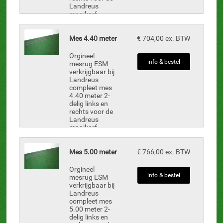
Landreus
maaikorf
onderdelen zijn
uit voorraad
leverbaar.
Mes 4.40 meter
€ 704,00 ex. BTW
Inclusief: MBN-
38, 14 st.
Orgineel
nokmesjes MB-
info & bestel
mesrug ESM
10-A, 38 st.
verkrijgbaar bij
mes...
Landreus
compleet mes
4.40 meter 2-
delig links en
rechts voor de
Landreus
maaikorf
onderdelen zijn
uit voorraad
leverbaar.
Mes 5.00 meter
€ 766,00 ex. BTW
Inclusief: MBN-
38, 14 st.
Orgineel
nokmesjes MB-
info & bestel
mesrug ESM
10-A, 42 st.
verkrijgbaar bij
mes...
Landreus
compleet mes
5.00 meter 2-
delig links en