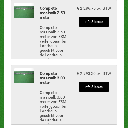
uit voorraad
leverbaar.
Complete
€ 2.286,75 ex. BTW
Maaibalk uit 1-
maaibalk 2.50
deel inclusief:
meter
MB-2, 19 st.
info & bestel
vingers MBN-
Complete
36, 6 st.
maaibalk 2.50
drukkers ...
meter van ESM
verkrijgbaar bij
Landreus
geschikt voor
de Landreus
maaikorven
onderdelen zijn
uit voorraad
leverbaar.
Complete
€ 2.793,30 ex. BTW
Maaibalk uit 1-
maaibalk 3.00
deel inclusief:
meter
MB-2, 25 st.
info & bestel
vingers MBN-
Complete
36, 8 st.
maaibalk 3.00
drukkers ...
meter van ESM
verkrijgbaar bij
Landreus
geschikt voor
de Landreus
maaikorven