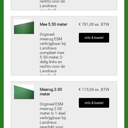
rechts voor de
Landreus
maaikorf
onderdelen zijn
uit voorraad
leverbaar.
Mes 5.50 meter
€ 781,00 ex. BTW
Inclusief: MBN-
38, 16 st.
Orgineel
nokmesjes MB-
info & bestel
mesrug ESM
10-A, 48 st.
verkrijgbaar bij
mes...
Landreus
compleet mes
5.50 meter 2-
delig links en
rechts voor de
Landreus
maaikorf
onderdelen zijn
uit voorraad
leverbaar.
Mesrug 2.00
€ 115,00 ex. BTW
Inclusief: MBN-
meter
38, 18 st.
nokmesjes MB-
info & bestel
Orgineel ESM
10-A, 54 st.
mesrug 2.00
mes...
meter in 1-deel
verkrijgbaar bij
Landreus
geschikt voor