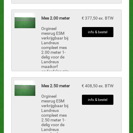
Mes 2.00 meter
€ 377,50 ex. BTW
Orgineel
info & bestel
mesrug ESM
verkrijgbaar bij
Landreus
compleet mes
2.00 meter 1-
delig voor de
Landreus
maaikorf
onderdelen zijn
uit voorraad
leverbaar.
Inclusief: MBN-
Mes 2.50 meter
€ 408,50 ex. BTW
38, 6 st.
nokmesjes MB-
Orgineel
10-A, 18 st.
info & bestel
mesrug ESM
mesjes 4mm /
verkrijgbaar bij
5-gaats...
Landreus
compleet mes
2.50 meter 1-
delig voor de
Landreus