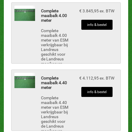
onderdelen zijn
uit voorraad
leverbaar.
Complete
€ 3.845,95 ex. BTW
Maaibalk uit 1-
maaibalk 4.00
deel inclusief:
meter
MB-2, 31 st.
info & bestel
vingers MBN-
Complete
36, 10 st.
maaibalk 4.00
drukkers...
meter van ESM
verkrijgbaar bij
Landreus
geschikt voor
de Landreus
maaikorven
onderdelen zijn
uit voorraad
leverbaar.
Complete
€ 4.112,95 ex. BTW
Maaibalk uit 1-
maaibalk 4.40
deel inclusief:
meter
MB-2, 40 st.
info & bestel
vingers MBN-
Complete
36, 14 st.
maaibalk 4.40
drukkers...
meter van ESM
verkrijgbaar bij
Landreus
geschikt voor
de Landreus
maaikorven