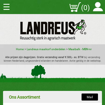
☰
(0)
>
>
Home
Landreus maaikorf onderdelen
Maaibalk - MBN-nr
Alle prijzen zijn dagprijzen. Gratis verzending vanaf € 500,-. ex. BTW
bij verzending
binnen Nederland, uitgezonderd eilanden en handelaren. Actie geldig in de webshop.
Ons Assortiment
Mail