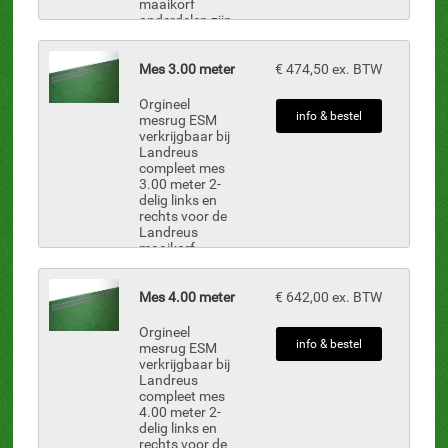
maaikorf
onderdelen zijn
uit voorraad
leverbaar.
Inclusief: MBN-
Mes 3.00 meter
€ 474,50 ex. BTW
38, 8 st.
nokmesjes MB-
Orgineel
10-A, 24 st.
info & bestel
mesrug ESM
mesjes 4mm /
verkrijgbaar bij
5-gaats...
Landreus
compleet mes
3.00 meter 2-
delig links en
rechts voor de
Landreus
maaikorf
onderdelen zijn
uit voorraad
leverbaar.
Mes 4.00 meter
€ 642,00 ex. BTW
Inclusief: MBN-
38, 10 st.
Orgineel
nokmesjes MB-
info & bestel
mesrug ESM
10-A, 30 st.
verkrijgbaar bij
mes...
Landreus
compleet mes
4.00 meter 2-
delig links en
rechts voor de