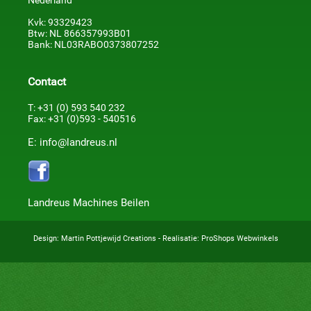
Nederland
Kvk: 93329423
Btw: NL 866357993B01
Bank: NL03RABO0373807252
Contact
T: +31 (0) 593 540 232
Fax: +31 (0)593 - 540516
E: info@landreus.nl
Landreus Machines Beilen
Design:
Martin Pottjewijd Creations
- Realisatie:
ProShops Webwinkels