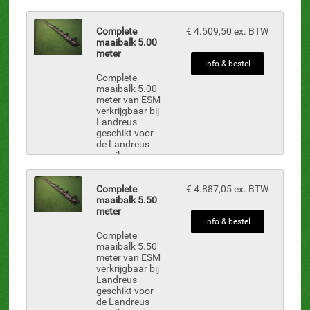
onderdelen zijn
uit voorraad
leverbaar.
Complete
€ 4.509,50 ex. BTW
Maaibalk uit 1-
maaibalk 5.00
deel inclusief:
meter
MB-2, 43 st.
info & bestel
vingers MBN-
Complete
36, 14 st.
maaibalk 5.00
drukkers...
meter van ESM
verkrijgbaar bij
Landreus
geschikt voor
de Landreus
maaikorven
onderdelen zijn
uit voorraad
leverbaar. 2-
Complete
€ 4.887,05 ex. BTW
delig maaibalk
maaibalk 5.50
links en rechts
meter
inclusief: MB-2,
info & bestel
49 st. vingers
Complete
MBN-3...
maaibalk 5.50
meter van ESM
verkrijgbaar bij
Landreus
geschikt voor
de Landreus