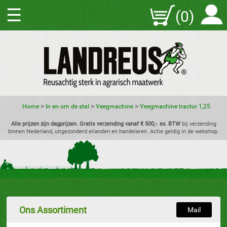
☰
(0)
>
>
>
Home
In en om de stal
Veegmachine
Veegmachine tractor 1,25
Alle prijzen zijn dagprijzen. Gratis verzending vanaf € 500,-. ex. BTW
bij verzending
binnen Nederland, uitgezonderd eilanden en handelaren. Actie geldig in de webshop.
Ons Assortiment
Mail