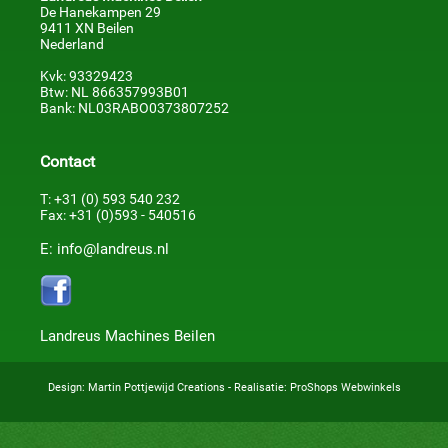
De Hanekampen 29
9411 XN Beilen
Nederland
Kvk: 93329423
Btw: NL 866357993B01
Bank: NL03RABO0373807252
Contact
T: +31 (0) 593 540 232
Fax: +31 (0)593 - 540516
E: info@landreus.nl
Landreus Machines Beilen
Design:
Martin Pottjewijd Creations
- Realisatie:
ProShops Webwinkels