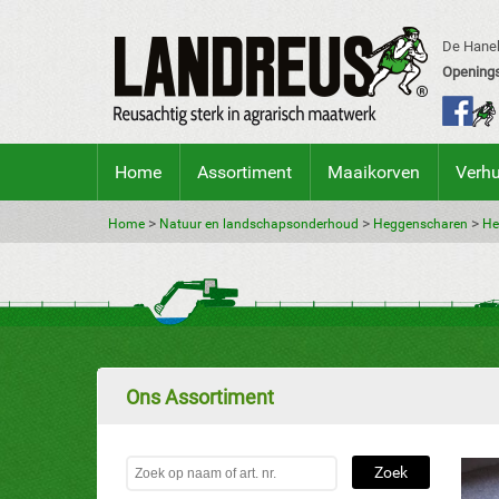
De Hanek
Openings
Home
Assortiment
Maaikorven
Verh
>
>
>
Home
Natuur en landschapsonderhoud
Heggenscharen
He
Ons Assortiment