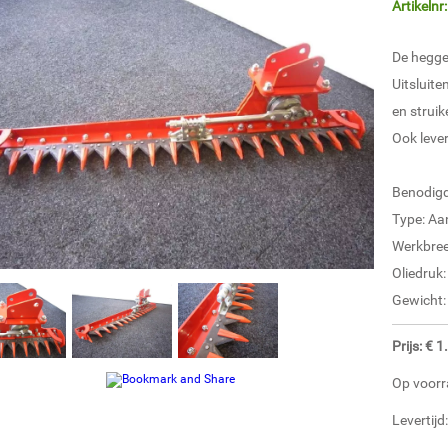
Artikelnr:
De hegge
Uitsluite
en struik
Ook lever
Benodigd
Type: A
Werkbree
Oliedruk:
Gewicht:
Prijs: € 
Op voorr
Levertijd