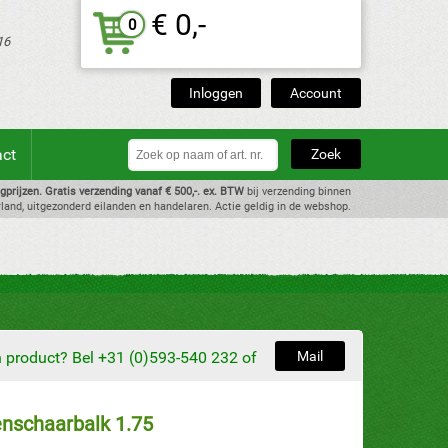
€ 0,-
0
16
Inloggen
Account
act
dagprijzen. Gratis verzending vanaf € 500,-. ex. BTW
bij verzending binnen
land, uitgezonderd eilanden en handelaren. Actie geldig in de webshop.
en product? Bel +31 (0)593-540 232 of
Mail
nschaarbalk 1.75