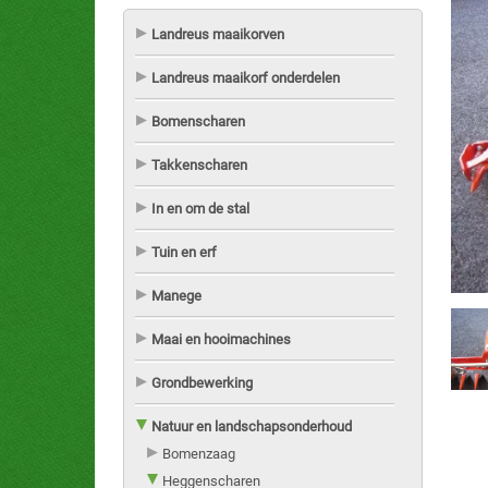
Landreus maaikorven
Landreus maaikorf onderdelen
Bomenscharen
Takkenscharen
In en om de stal
Tuin en erf
Manege
Maai en hooimachines
Grondbewerking
Natuur en landschapsonderhoud
Bomenzaag
Heggenscharen