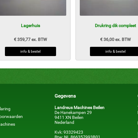
Lagerhuis
Drukring dik compleet
€ 359,77 ex. BTW
€ 36,00 ex. BTW
info & bestel
info & bestel
Gegevens
Landreus Machines Beilen
laring
De Hanekampen 29
voorwaarden
9411 XN Beilen
Nederland
achines
Kvk: 93329423
Btw: NL 866357993B01