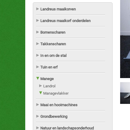
Landreus maaikorven
Landreus maaikorf onderdelen
Bomenscharen
Takkenscharen
In en om de stal
Tuin en erf
Manege
Landrol
Managevlakker
Maai en hooimachines
Grondbewerking
Natuur en landschapsonderhoud