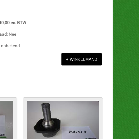
540,00 ex. BTW
aad: Nee
d: onbekend