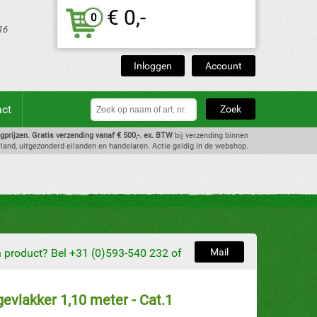
€ 0,-
0
16
Inloggen
Account
act
dagprijzen. Gratis verzending vanaf € 500,-. ex. BTW
bij verzending binnen
land, uitgezonderd eilanden en handelaren. Actie geldig in de webshop.
en product? Bel +31 (0)593-540 232 of
Mail
evlakker 1,10 meter - Cat.1