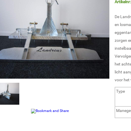
Artikelnr
De Landr
en losm
eggentan
zorgen e
instelbaa
Vervolge
het acht
licht aa
voor het 
Type
Manegev