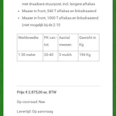
met draaibare stuurpost, incl. langere aftakas
Maaier in front, 540 T aftakas en linksdraaiend
Maaier in front, 1000 T aftakas en linksdraaiend
(niet mogelijk bij de 2.10
Werkbreedte
PK van -
Aantal
Gewicht in
tot
messen
Kg
1.50 meter
20-40
3 mulch
196 Kg
Prijs: € 2.875,00 ex. BTW
Op voorraad: Nee
Levertijd: Op aanvraag