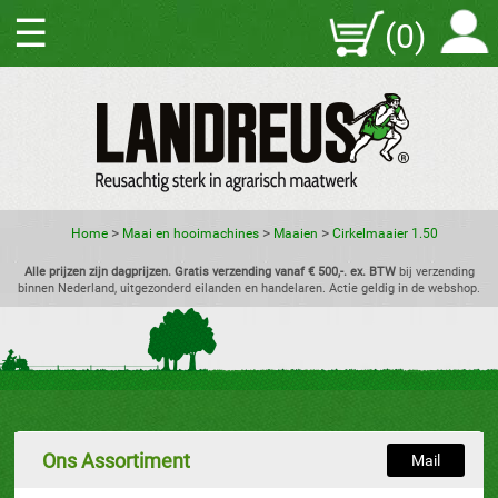
☰
(0)
>
>
>
Home
Maai en hooimachines
Maaien
Cirkelmaaier 1.50
Alle prijzen zijn dagprijzen. Gratis verzending vanaf € 500,-. ex. BTW
bij verzending
binnen Nederland, uitgezonderd eilanden en handelaren. Actie geldig in de webshop.
Ons Assortiment
Mail