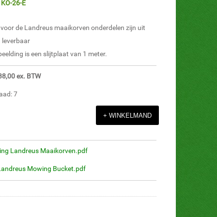
: KO-26-E
t voor de Landreus maaikorven onderdelen zijn uit
 leverbaar
eelding is een slijtplaat van 1 meter.
138,00 ex. BTW
aad: 7
ing Landreus Maaikorven.pdf
Landreus Mowing Bucket.pdf