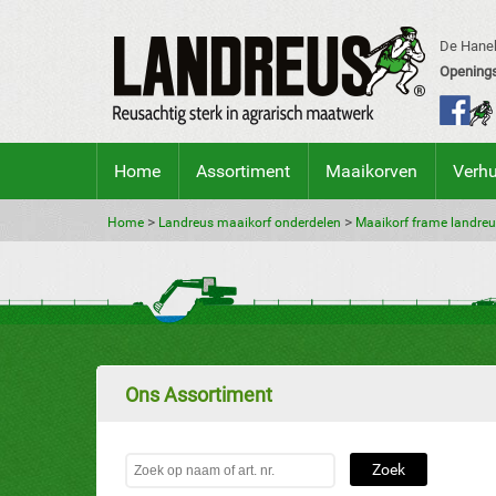
De Hanek
Openings
Home
Assortiment
Maaikorven
Verh
>
>
Home
Landreus maaikorf onderdelen
Maaikorf frame landreu
Ons Assortiment