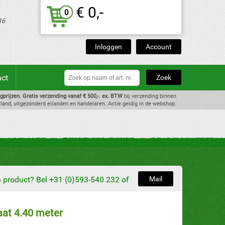
€ 0,-
0
16
Inloggen
Account
act
dagprijzen. Gratis verzending vanaf € 500,-. ex. BTW
bij verzending binnen
land, uitgezonderd eilanden en handelaren. Actie geldig in de webshop.
en product? Bel +31 (0)593-540 232 of
Mail
laat 4.40 meter