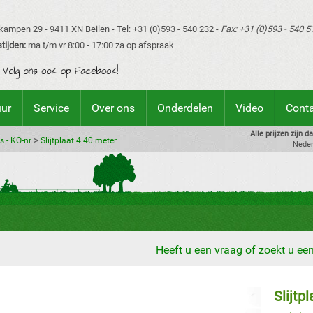
ampen 29 - 9411 XN Beilen - Tel: +31 (0)593 - 540 232 -
Fax: +31 (0)593 - 540 5
tijden:
ma t/m vr 8:00 - 17:00 za op afspraak
uur
Service
Over ons
Onderdelen
Video
Cont
Alle prijzen zijn 
>
s - KO-nr
Slijtplaat 4.40 meter
Neder
Heeft u een vraag of zoekt u e
Slijtp