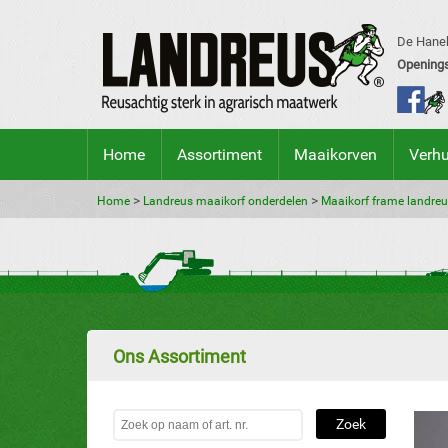
De Hanek
Openings
Home
Assortiment
Maaikorven
Verh
>
>
Home
Landreus maaikorf onderdelen
Maaikorf frame landreu
Ons Assortiment