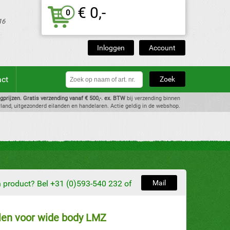
€ 0,-
0
16
Inloggen
Account
act
dagprijzen. Gratis verzending vanaf € 500,-. ex. BTW
bij verzending binnen
land, uitgezonderd eilanden en handelaren. Actie geldig in de webshop.
en product? Bel +31 (0)593-540 232 of
Mail
jlen voor wide body LMZ