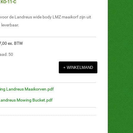
: KO-11-C
n voor de Landreus wide body LMZ maaikorf zijn uit
 leverbaar.
17,00 ex. BTW
aad: 50
ing Landreus Maaikorven.pdf
Landreus Mowing Bucket.pdf