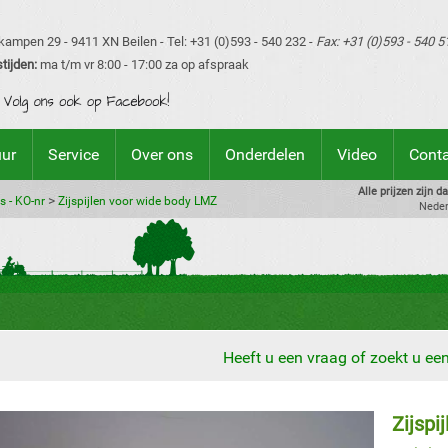
ampen 29 - 9411 XN Beilen - Tel: +31 (0)593 - 540 232 -
Fax: +31 (0)593 - 540 5
tijden:
ma t/m vr 8:00 - 17:00 za op afspraak
uur
Service
Over ons
Onderdelen
Video
Cont
Alle prijzen zijn 
>
s - KO-nr
Zijspijlen voor wide body LMZ
Neder
Heeft u een vraag of zoekt u e
Zijspi