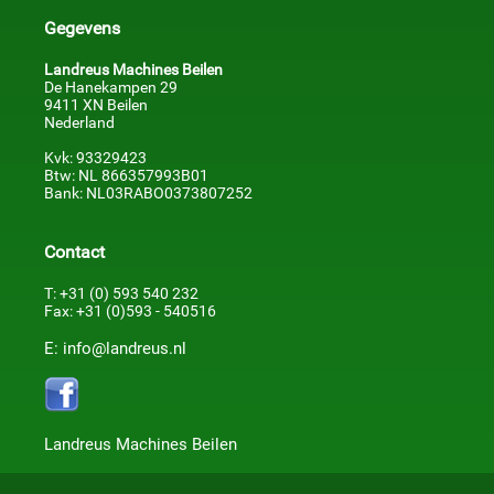
Gegevens
Landreus Machines Beilen
De Hanekampen 29
9411 XN Beilen
Nederland
Kvk: 93329423
Btw: NL 866357993B01
Bank: NL03RABO0373807252
Contact
T: +31 (0) 593 540 232
Fax: +31 (0)593 - 540516
E: info@landreus.nl
Landreus Machines Beilen