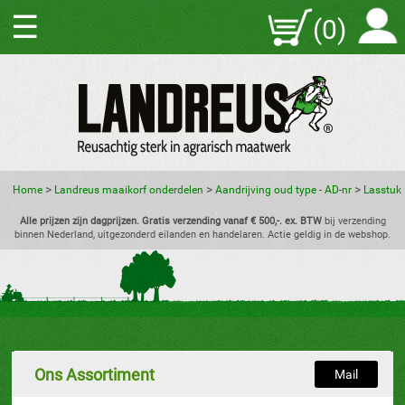
☰
(0)
>
>
>
Home
Landreus maaikorf onderdelen
Aandrijving oud type - AD-nr
Lasstuk
Alle prijzen zijn dagprijzen. Gratis verzending vanaf € 500,-. ex. BTW
bij verzending
binnen Nederland, uitgezonderd eilanden en handelaren. Actie geldig in de webshop.
Ons Assortiment
Mail