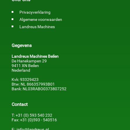
Privacyverklaring
Algemene voorwaarden
Landreus Machines
Gegevens
Landreus Machines Beilen
De Hanekampen 29
9411 XN Beilen
Nederland
Kvk: 93329423
Btw: NL 866357993B01
Bank: NL03RABO0373807252
Contact
T: +31 (0) 593 540 232
Fax: +31 (0)593 - 540516
E: info@landreus.nl