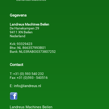
Gegevens
Landreus Machines Beilen
De Hanekampen 29
9411 XN Beilen
Nederland
Kvk: 93329423
Btw: NL 866357993B01
Bank: NL03RABO0373807252
Contact
T: +31 (0) 593 540 232
Fax: +31 (0)593 - 540516
E: info@landreus.nl
Landreus Machines Beilen