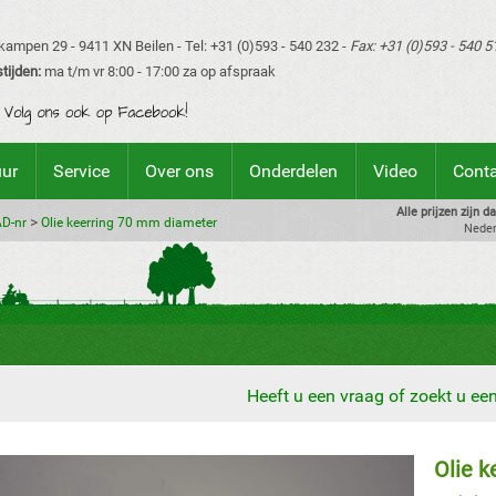
ampen 29 - 9411 XN Beilen - Tel: +31 (0)593 - 540 232 -
Fax: +31 (0)593 - 540 5
tijden:
ma t/m vr 8:00 - 17:00 za op afspraak
uur
Service
Over ons
Onderdelen
Video
Cont
Alle prijzen zijn 
>
AD-nr
Olie keerring 70 mm diameter
Neder
Heeft u een vraag of zoekt u e
Olie 