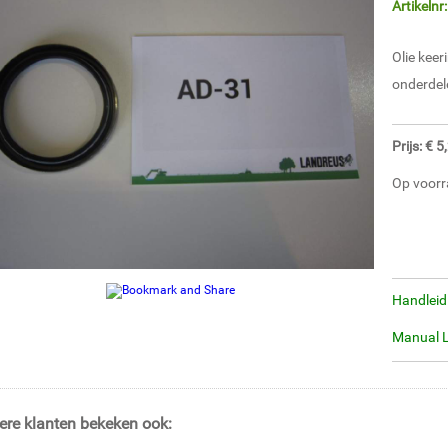
Artikelnr
Olie kee
onderdele
Prijs: € 
Op voorr
Handleid
Manual 
ere klanten bekeken ook: