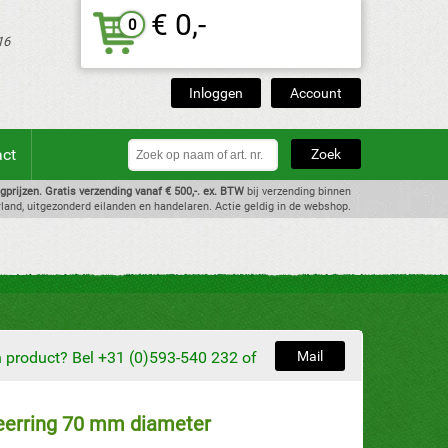
€ 0,-
0
16
Inloggen
Account
act
dagprijzen. Gratis verzending vanaf € 500,-. ex. BTW
bij verzending binnen
land, uitgezonderd eilanden en handelaren. Actie geldig in de webshop.
en product? Bel +31 (0)593-540 232 of
Mail
keerring 70 mm diameter