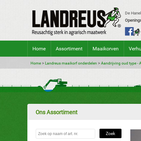
De Hanek
Openings
Home
Assortiment
Maaikorven
Verh
>
>
Home
Landreus maaikorf onderdelen
Aandrijving oud type - 
Ons Assortiment