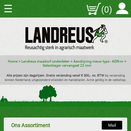
☰
(0)
>
>
>
Home
Landreus maaikorf onderdelen
Aandrijving nieuw type - ADN-nr
Gelenklager vervangset 22 mm
Alle prijzen zijn dagprijzen. Gratis verzending vanaf € 500,-. ex. BTW
bij verzending
binnen Nederland, uitgezonderd eilanden en handelaren. Actie geldig in de webshop.
Ons Assortiment
Mail