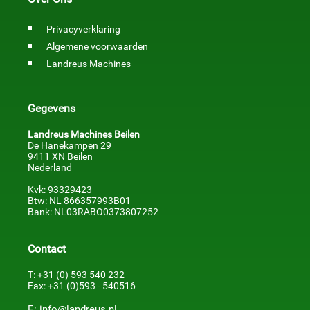
Privacyverklaring
Algemene voorwaarden
Landreus Machines
Gegevens
Landreus Machines Beilen
De Hanekampen 29
9411 XN Beilen
Nederland
Kvk: 93329423
Btw: NL 866357993B01
Bank: NL03RABO0373807252
Contact
T: +31 (0) 593 540 232
Fax: +31 (0)593 - 540516
E: info@landreus.nl