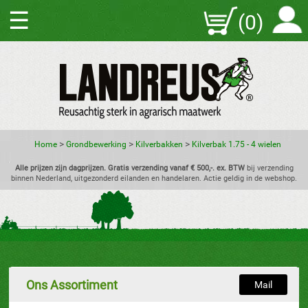
☰
(0)
>
>
>
Home
Grondbewerking
Kilverbakken
Kilverbak 1.75 - 4 wielen
Alle prijzen zijn dagprijzen. Gratis verzending vanaf € 500,-. ex. BTW
bij verzending
binnen Nederland, uitgezonderd eilanden en handelaren. Actie geldig in de webshop.
Ons Assortiment
Mail