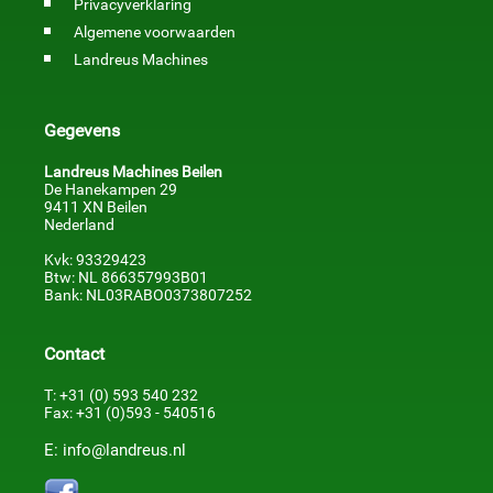
Privacyverklaring
Algemene voorwaarden
Landreus Machines
Gegevens
Landreus Machines Beilen
De Hanekampen 29
9411 XN Beilen
Nederland
Kvk: 93329423
Btw: NL 866357993B01
Bank: NL03RABO0373807252
Contact
T: +31 (0) 593 540 232
Fax: +31 (0)593 - 540516
E: info@landreus.nl