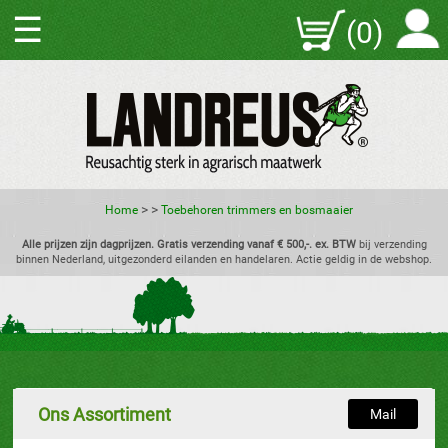
☰
(0)
>
>
Home
Toebehoren trimmers en bosmaaier
Alle prijzen zijn dagprijzen. Gratis verzending vanaf € 500,-. ex. BTW
bij verzending
binnen Nederland, uitgezonderd eilanden en handelaren. Actie geldig in de webshop.
Ons Assortiment
Mail