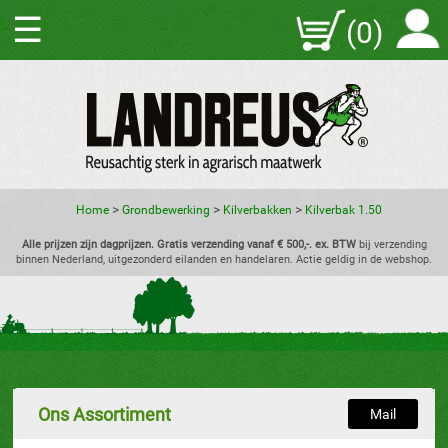
☰
(0)
>
>
>
Home
Grondbewerking
Kilverbakken
Kilverbak 1.50
Alle prijzen zijn dagprijzen. Gratis verzending vanaf € 500,-. ex. BTW
bij verzending
binnen Nederland, uitgezonderd eilanden en handelaren. Actie geldig in de webshop.
Ons Assortiment
Mail