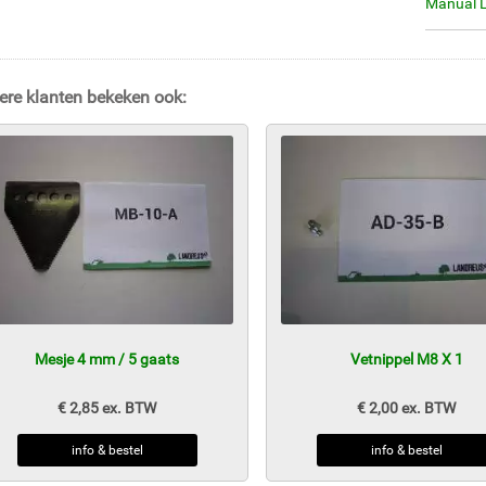
Manual 
ere klanten bekeken ook:
Mesje 4 mm / 5 gaats
Vetnippel M8 X 1
€ 2,85 ex. BTW
€ 2,00 ex. BTW
info & bestel
info & bestel