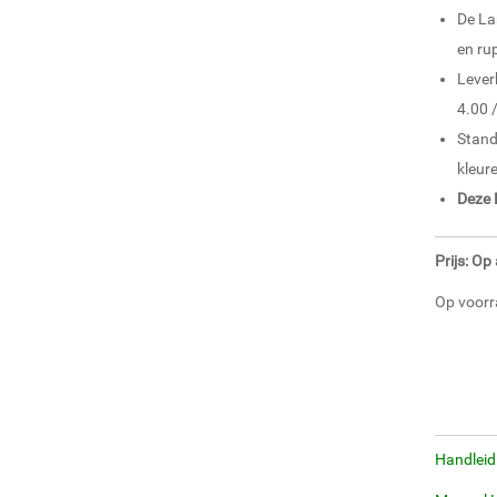
De La
en ru
Lever
4.00 
Stand
kleur
Deze 
Prijs: O
Op voorr
Handleid