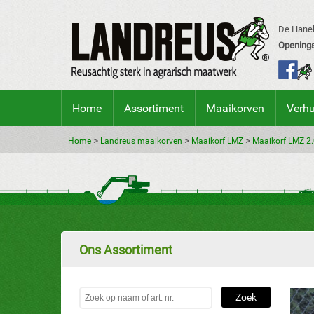
De Hanek
Openings
Home
Assortiment
Maaikorven
Verh
>
>
>
Home
Landreus maaikorven
Maaikorf LMZ
Maaikorf LMZ 2
Ons Assortiment