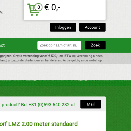
€ 0,-
0
16
Inloggen
Account
act
dagprijzen. Gratis verzending vanaf € 500,-. ex. BTW
bij verzending binnen
land, uitgezonderd eilanden en handelaren. Actie geldig in de webshop.
en product? Bel +31 (0)593-540 232 of
Mail
orf LMZ 2.00 meter standaard