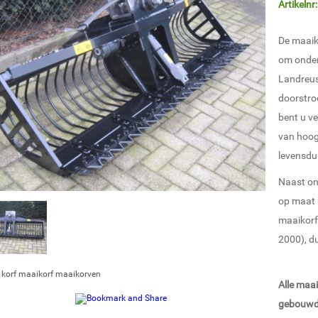
Artikelnr:
De maaik
om onder
Landreus
doorstro
bent u ve
van hoog
levensdu
Naast on
op maat 
maaikorf
2000), d
:
korf
maaikorf
maaikorven
Alle maa
gebouwd