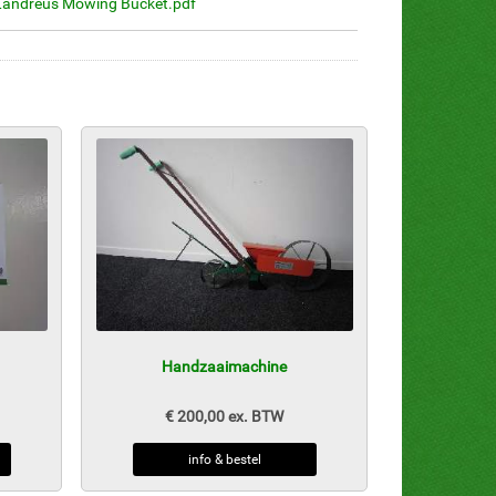
Landreus Mowing Bucket.pdf
Handzaaimachine
€ 200,00 ex. BTW
info & bestel