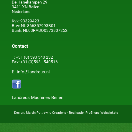
De Hanekampen 29
9411 XN Beilen
Nederland
Kvk: 93329423
Btw: NL 866357993B01
Bank: NL03RABO0373807252
Contact
T: +31 (0) 593 540 232
Fax: +31 (0)593 - 540516
E: info@landreus.nl
Landreus Machines Beilen
Design:
Martin Pottjewijd Creations
- Realisatie:
ProShops Webwinkels