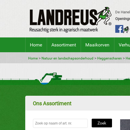
De Hanek
Openings
Home
Assortiment
Maaikorven
Verh
>
>
>
Home
Natuur en landschapsonderhoud
Heggenscharen
He
Ons Assortiment