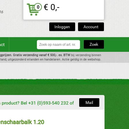
€ 0,-
0
16
Inloggen
Account
act
dagprijzen. Gratis verzending vanaf € 500,-. ex. BTW
bij verzending binnen
land, uitgezonderd eilanden en handelaren. Actie geldig in de webshop.
en product? Bel +31 (0)593-540 232 of
Mail
nschaarbalk 1.20