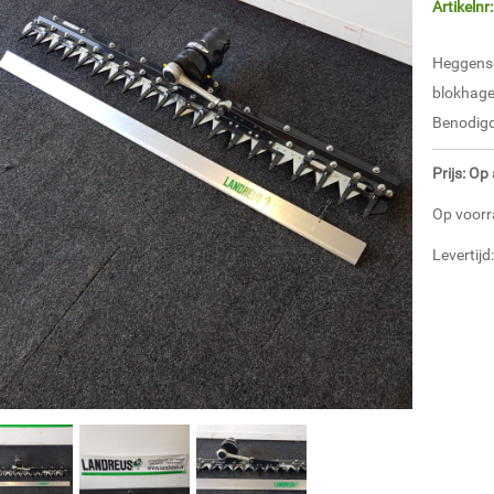
Artikelnr:
Heggensc
blokhage
Benodigde
Prijs: O
Op voorr
Levertij