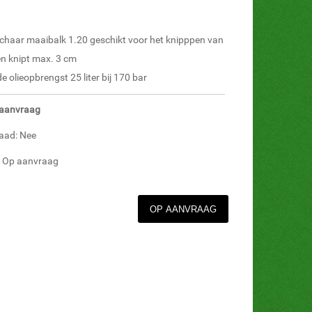
haar maaibalk 1.20 geschikt voor het knipppen van
n knipt max. 3 cm
 olieopbrengst 25 liter bij 170 bar
p aanvraag
aad: Nee
d: Op aanvraag