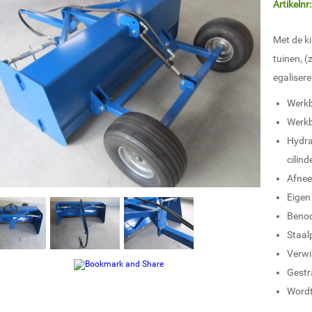
Artikelnr:
Met de k
tuinen, 
egalisere
Werkb
Werkb
Hydra
cilind
Afnee
Eigen
Benod
Staal
Verwi
Gestr
Wordt