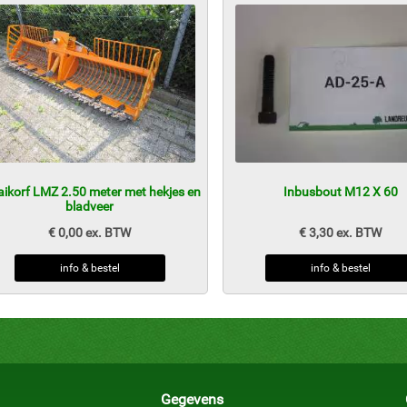
ikorf LMZ 2.50 meter met hekjes en
Inbusbout M12 X 60
bladveer
€ 0,00 ex. BTW
€ 3,30 ex. BTW
info & bestel
info & bestel
Gegevens