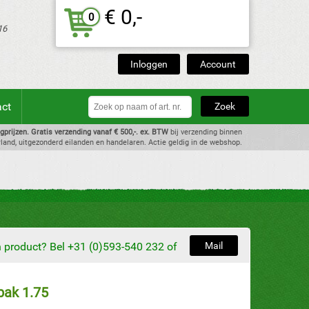
€ 0,-
0
16
Inloggen
Account
act
dagprijzen. Gratis verzending vanaf € 500,-. ex. BTW
bij verzending binnen
land, uitgezonderd eilanden en handelaren. Actie geldig in de webshop.
en product? Bel +31 (0)593-540 232 of
Mail
bak 1.75