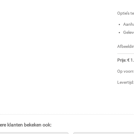
Optie’s t
Aanha
Gelev
Afbeeldin
Prijs: € 
Op voorr
Levertij
ere klanten bekeken ook: