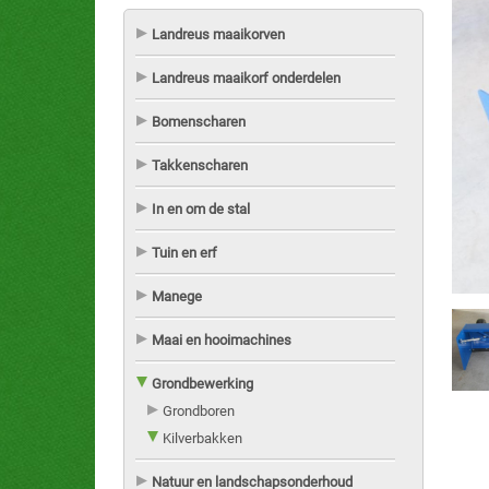
Landreus maaikorven
Landreus maaikorf onderdelen
Bomenscharen
Takkenscharen
In en om de stal
Tuin en erf
Manege
Maai en hooimachines
Grondbewerking
Grondboren
Kilverbakken
Natuur en landschapsonderhoud