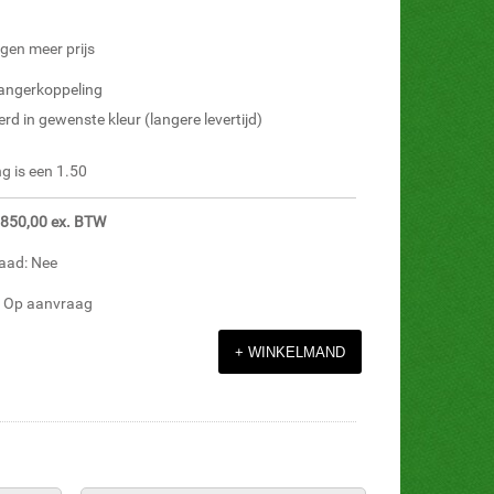
egen meer prijs
ngerkoppeling
erd in gewenste kleur (langere levertijd)
g is een 1.50
1.850,00 ex. BTW
aad: Nee
d: Op aanvraag