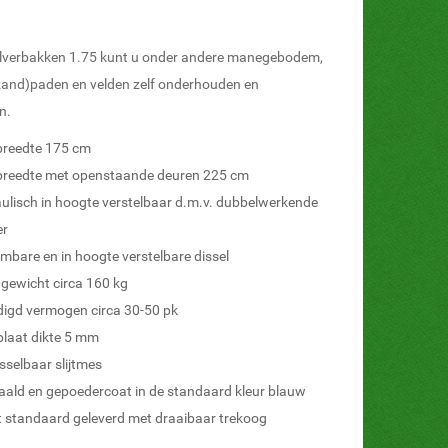
ilverbakken 1.75 kunt u onder andere manegebodem,
(zand)paden en velden zelf onderhouden en
n.
reedte 175 cm
reedte met openstaande deuren 225 cm
ulisch in hoogte verstelbaar d.m.v. dubbelwerkende
er
mbare en in hoogte verstelbare dissel
 gewicht circa 160 kg
igd vermogen circa 30-50 pk
plaat dikte 5 mm
sselbaar slijtmes
aald en gepoedercoat in de standaard kleur blauw
 standaard geleverd met draaibaar trekoog