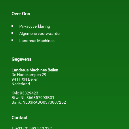
Over Ons
Privacyverklaring
Algemene voorwaarden
Landreus Machines
Gegevens
Landreus Machines Beilen
De Hanekampen 29
9411 XN Beilen
Nederland
Kvk: 93329423
Btw: NL 866357993B01
Bank: NL03RABO0373807252
Contact
T: +31 (0) 593 540 232