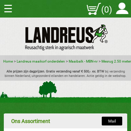
☰
(0)
>
>
>
Home
Landreus maaikorf onderdelen
Maaibalk - MBN-nr
Mesrug 2.50 meter
Alle prijzen zijn dagprijzen. Gratis verzending vanaf € 500,-. ex. BTW
bij verzending
binnen Nederland, uitgezonderd eilanden en handelaren. Actie geldig in de webshop.
Ons Assortiment
Mail